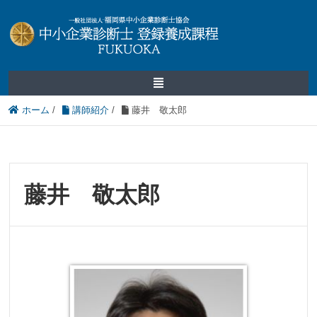
ホーム
/
講師紹介
/
藤井 敬太郎
藤井 敬太郎